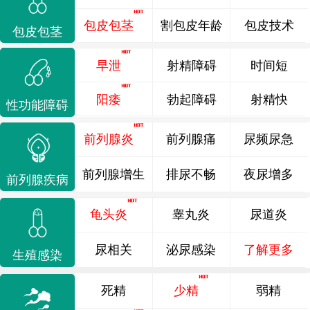
包皮包茎
割包皮年龄
包皮技术
包皮包茎
早泄
射精障碍
时间短
阳痿
勃起障碍
射精快
性功能障碍
前列腺炎
前列腺痛
尿频尿急
前列腺增生
排尿不畅
夜尿增多
前列腺疾病
龟头炎
睾丸炎
尿道炎
尿相关
泌尿感染
了解更多
生殖感染
死精
少精
弱精