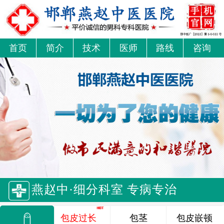
首页
简介
技术
医师
路线
咨询
燕赵中·细分科室 专病专治
包皮过长
包茎
包皮嵌顿