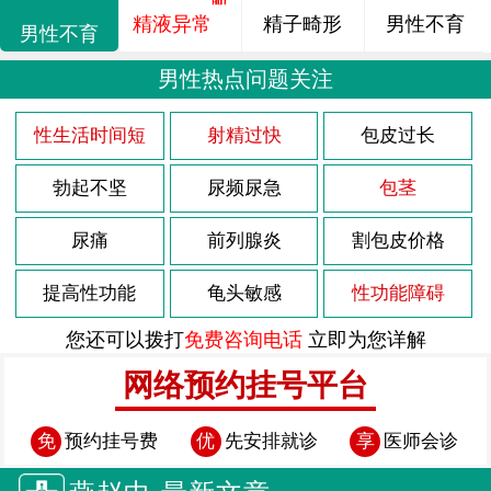
精液异常
精子畸形
男性不育
男性不育
男性热点问题关注
性生活时间短
射精过快
包皮过长
勃起不坚
尿频尿急
包茎
尿痛
前列腺炎
割包皮价格
提高性功能
龟头敏感
性功能障碍
您还可以拨打
免费咨询电话
立即为您详解
网络预约挂号平台
免
预约挂号费
优
先安排就诊
享
医师会诊