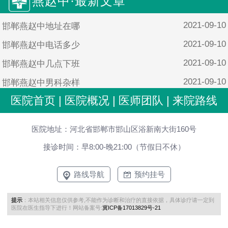
燕赵中·最新文章
2021-09-10
邯郸燕赵中地址在哪
2021-09-10
邯郸燕赵中电话多少
2021-09-10
邯郸燕赵中几点下班
2021-09-10
邯郸燕赵中男科杂样
医院首页
|
医院概况
|
医师团队
|
来院路线
2021-09-10
邯郸燕赵中男科靠谱吗
医院地址：河北省邯郸市邯山区浴新南大街160号
接诊时间：早8:00-晚21:00（节假日不休）
路线导航
预约挂号
提示
：本站相关信息仅供参考,不能作为诊断和治疗的直接依据，具体诊疗请一定到
医院在医生指导下进行！网站备案号:
冀ICP备17013829号-21