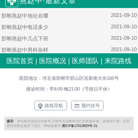
燕赵中·最新文章
2021-09-10
邯郸燕赵中地址在哪
2021-09-10
邯郸燕赵中电话多少
2021-09-10
邯郸燕赵中几点下班
2021-09-10
邯郸燕赵中男科杂样
医院首页
|
医院概况
|
医师团队
|
来院路线
2021-09-10
邯郸燕赵中男科靠谱吗
医院地址：河北省邯郸市邯山区浴新南大街160号
接诊时间：早8:00-晚21:00（节假日不休）
路线导航
预约挂号
提示
：本站相关信息仅供参考,不能作为诊断和治疗的直接依据，具体诊疗请一定到
医院在医生指导下进行！网站备案号:
冀ICP备17013829号-21