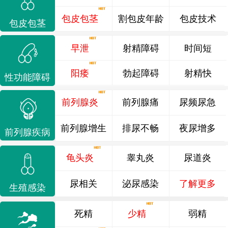
包皮包茎
割包皮年龄
包皮技术
包皮包茎
早泄
射精障碍
时间短
阳痿
勃起障碍
射精快
性功能障碍
前列腺炎
前列腺痛
尿频尿急
前列腺增生
排尿不畅
夜尿增多
前列腺疾病
龟头炎
睾丸炎
尿道炎
尿相关
泌尿感染
了解更多
生殖感染
死精
少精
弱精