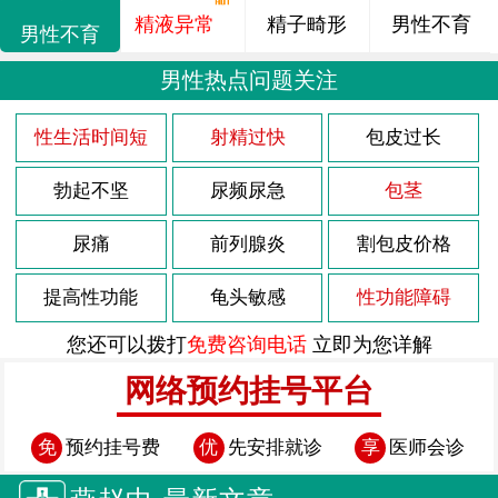
精液异常
精子畸形
男性不育
男性不育
男性热点问题关注
性生活时间短
射精过快
包皮过长
勃起不坚
尿频尿急
包茎
尿痛
前列腺炎
割包皮价格
提高性功能
龟头敏感
性功能障碍
您还可以拨打
免费咨询电话
立即为您详解
网络预约挂号平台
免
预约挂号费
优
先安排就诊
享
医师会诊