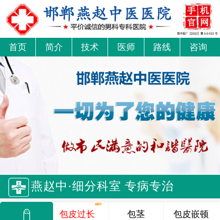
首页
简介
技术
医师
路线
咨询
燕赵中·细分科室 专病专治
包皮过长
包茎
包皮嵌顿