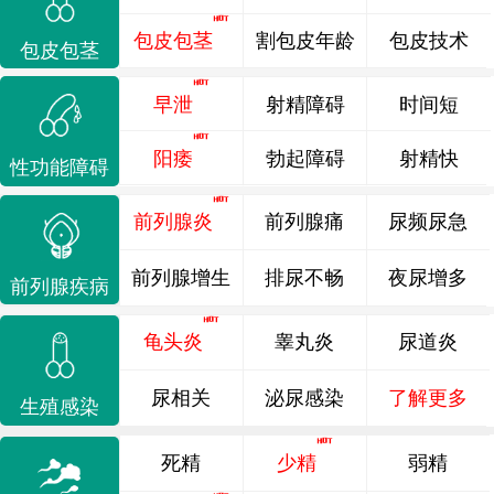
包皮包茎
割包皮年龄
包皮技术
包皮包茎
早泄
射精障碍
时间短
阳痿
勃起障碍
射精快
性功能障碍
前列腺炎
前列腺痛
尿频尿急
前列腺增生
排尿不畅
夜尿增多
前列腺疾病
龟头炎
睾丸炎
尿道炎
尿相关
泌尿感染
了解更多
生殖感染
死精
少精
弱精