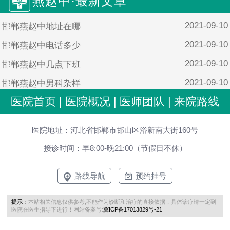
燕赵中·最新文章
2021-09-10
邯郸燕赵中地址在哪
2021-09-10
邯郸燕赵中电话多少
2021-09-10
邯郸燕赵中几点下班
2021-09-10
邯郸燕赵中男科杂样
医院首页
|
医院概况
|
医师团队
|
来院路线
2021-09-10
邯郸燕赵中男科靠谱吗
医院地址：河北省邯郸市邯山区浴新南大街160号
接诊时间：早8:00-晚21:00（节假日不休）
路线导航
预约挂号
提示
：本站相关信息仅供参考,不能作为诊断和治疗的直接依据，具体诊疗请一定到
医院在医生指导下进行！网站备案号:
冀ICP备17013829号-21