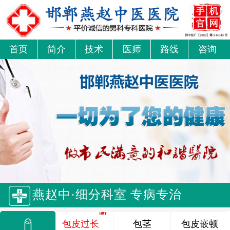
首页
简介
技术
医师
路线
咨询
燕赵中·细分科室 专病专治
包皮过长
包茎
包皮嵌顿