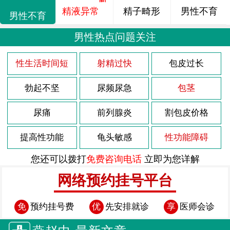
精液异常
精子畸形
男性不育
男性不育
男性热点问题关注
性生活时间短
射精过快
包皮过长
勃起不坚
尿频尿急
包茎
尿痛
前列腺炎
割包皮价格
提高性功能
龟头敏感
性功能障碍
您还可以拨打
免费咨询电话
立即为您详解
网络预约挂号平台
免
预约挂号费
优
先安排就诊
享
医师会诊