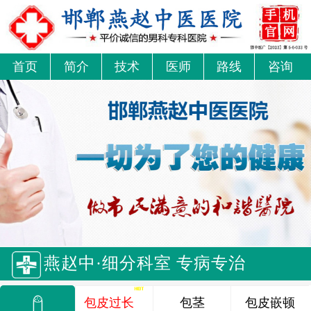
首页
简介
技术
医师
路线
咨询
燕赵中·细分科室 专病专治
包皮过长
包茎
包皮嵌顿