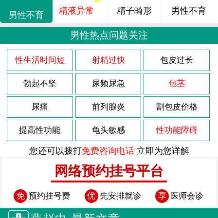
精液异常
精子畸形
男性不育
男性不育
男性热点问题关注
性生活时间短
射精过快
包皮过长
勃起不坚
尿频尿急
包茎
尿痛
前列腺炎
割包皮价格
提高性功能
龟头敏感
性功能障碍
您还可以拨打
免费咨询电话
立即为您详解
网络预约挂号平台
免
预约挂号费
优
先安排就诊
享
医师会诊