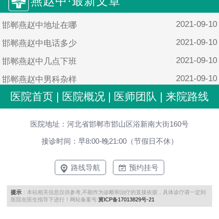
燕赵中·最新文章
2021-09-10
邯郸燕赵中地址在哪
2021-09-10
邯郸燕赵中电话多少
2021-09-10
邯郸燕赵中几点下班
2021-09-10
邯郸燕赵中男科杂样
医院首页
|
医院概况
|
医师团队
|
来院路线
2021-09-10
邯郸燕赵中男科靠谱吗
医院地址：河北省邯郸市邯山区浴新南大街160号
接诊时间：早8:00-晚21:00（节假日不休）
路线导航
预约挂号
提示
：本站相关信息仅供参考,不能作为诊断和治疗的直接依据，具体诊疗请一定到
医院在医生指导下进行！网站备案号:
冀ICP备17013829号-21