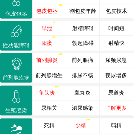
包皮包茎
割包皮年龄
包皮技术
包皮包茎
早泄
射精障碍
时间短
阳痿
勃起障碍
射精快
性功能障碍
前列腺炎
前列腺痛
尿频尿急
前列腺增生
排尿不畅
夜尿增多
前列腺疾病
龟头炎
睾丸炎
尿道炎
尿相关
泌尿感染
了解更多
生殖感染
死精
少精
弱精