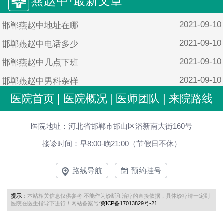
燕赵中·最新文章
2021-09-10
邯郸燕赵中地址在哪
2021-09-10
邯郸燕赵中电话多少
2021-09-10
邯郸燕赵中几点下班
2021-09-10
邯郸燕赵中男科杂样
医院首页
|
医院概况
|
医师团队
|
来院路线
2021-09-10
邯郸燕赵中男科靠谱吗
医院地址：河北省邯郸市邯山区浴新南大街160号
接诊时间：早8:00-晚21:00（节假日不休）
路线导航
预约挂号
提示
：本站相关信息仅供参考,不能作为诊断和治疗的直接依据，具体诊疗请一定到
医院在医生指导下进行！网站备案号:
冀ICP备17013829号-21