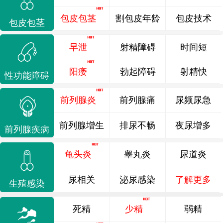
包皮包茎
割包皮年龄
包皮技术
包皮包茎
早泄
射精障碍
时间短
阳痿
勃起障碍
射精快
性功能障碍
前列腺炎
前列腺痛
尿频尿急
前列腺增生
排尿不畅
夜尿增多
前列腺疾病
龟头炎
睾丸炎
尿道炎
尿相关
泌尿感染
了解更多
生殖感染
死精
少精
弱精