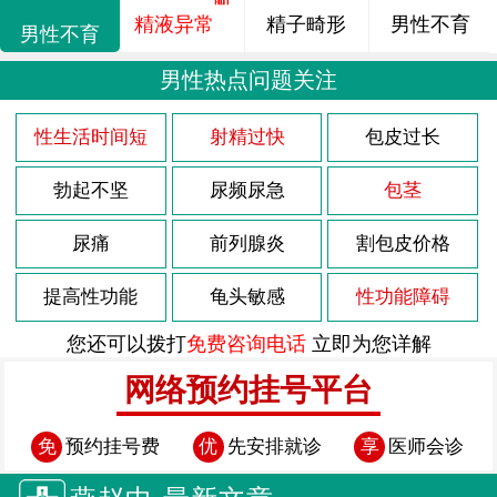
精液异常
精子畸形
男性不育
男性不育
男性热点问题关注
性生活时间短
射精过快
包皮过长
勃起不坚
尿频尿急
包茎
尿痛
前列腺炎
割包皮价格
提高性功能
龟头敏感
性功能障碍
您还可以拨打
免费咨询电话
立即为您详解
网络预约挂号平台
免
预约挂号费
优
先安排就诊
享
医师会诊