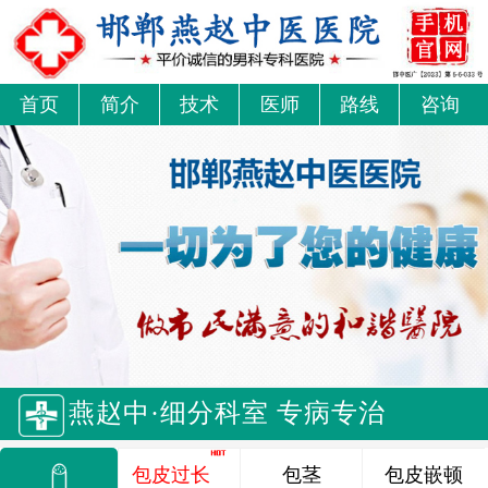
首页
简介
技术
医师
路线
咨询
燕赵中·细分科室 专病专治
包皮过长
包茎
包皮嵌顿