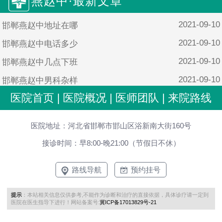
燕赵中·最新文章
2021-09-10
邯郸燕赵中地址在哪
2021-09-10
邯郸燕赵中电话多少
2021-09-10
邯郸燕赵中几点下班
2021-09-10
邯郸燕赵中男科杂样
医院首页
|
医院概况
|
医师团队
|
来院路线
2021-09-10
邯郸燕赵中男科靠谱吗
医院地址：河北省邯郸市邯山区浴新南大街160号
接诊时间：早8:00-晚21:00（节假日不休）
路线导航
预约挂号
提示
：本站相关信息仅供参考,不能作为诊断和治疗的直接依据，具体诊疗请一定到
医院在医生指导下进行！网站备案号:
冀ICP备17013829号-21