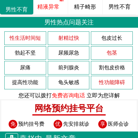
精液异常
精子畸形
男性不育
男性不育
男性热点问题关注
性生活时间短
射精过快
包皮过长
勃起不坚
尿频尿急
包茎
尿痛
前列腺炎
割包皮价格
提高性功能
龟头敏感
性功能障碍
您还可以拨打
免费咨询电话
立即为您详解
网络预约挂号平台
免
预约挂号费
优
先安排就诊
享
医师会诊