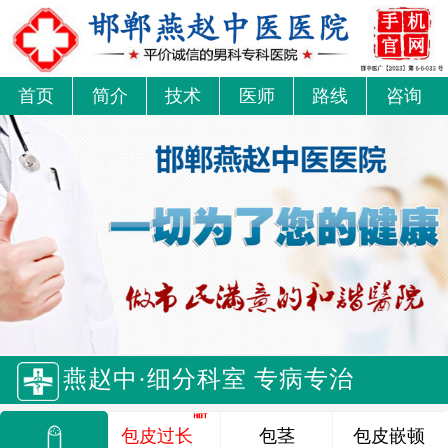
首页
简介
技术
医师
路线
咨询
燕赵中·细分科室 专病专治
包皮过长
包茎
包皮嵌顿