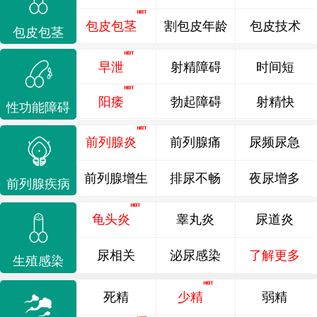
包皮包茎
割包皮年龄
包皮技术
包皮包茎
早泄
射精障碍
时间短
阳痿
勃起障碍
射精快
性功能障碍
前列腺炎
前列腺痛
尿频尿急
前列腺增生
排尿不畅
夜尿增多
前列腺疾病
龟头炎
睾丸炎
尿道炎
尿相关
泌尿感染
了解更多
生殖感染
死精
少精
弱精