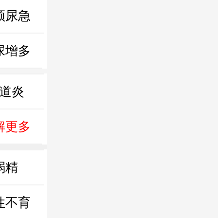
频尿急
尿增多
道炎
解更多
弱精
性不育