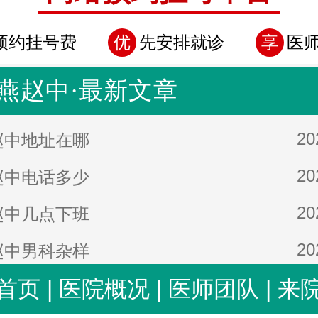
预约挂号费
优
先安排就诊
享
医
燕赵中·最新文章
20
赵中地址在哪
20
赵中电话多少
20
赵中几点下班
20
赵中男科杂样
首页
|
医院概况
|
医师团队
|
来
20
赵中男科靠谱吗