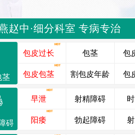
燕赵中·细分科室 专病专治
包皮过长
包茎
包
包皮包茎
割包皮年龄
包
包茎
早泄
射精障碍
时
阳痿
勃起障碍
射
障碍