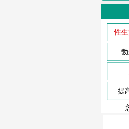
性生
勃
提