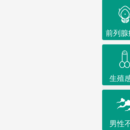
前列腺
生殖
男性