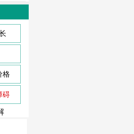
长
价格
障碍
解