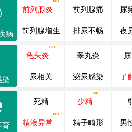
前列腺炎
前列腺痛
尿
前列腺增生
排尿不畅
夜
疾病
龟头炎
睾丸炎
尿
尿相关
泌尿感染
了
感染
死精
少精
精液异常
精子畸形
男
不育