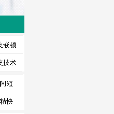
皮嵌顿
皮技术
间短
精快